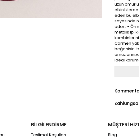
uzun ömürlü 
etkinliklerde
eden bu elbi
sayesinde ra
eder.; - Ör
metalik ipli
kombinlerini
Carmen yaka 
beğenisini to
omuzlarınızd
ideal korum
Kommenta
Zahlungsa
İ
BİLGİLENDİRME
MÜŞTERİ HİZ
arı
Teslimat Koşulları
Blog