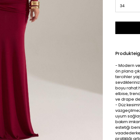
Produktei
- Modern ve 
ön plana çık
tercihler ya
sevdiklerini
boyu rahat h
elbise, tren
ve drape det
- Düz kesimi
vazgeçilmez 
uyum sağlaya
bakım imkanı 
estetiği beni
vaadederken 
pratikliği a