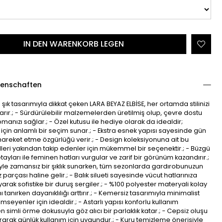
genschaften
şık tasarımıyla dikkat çeken LARA BEYAZ ELBİSE, her ortamda stilinizi
arır.; - Sürdürülebilir malzemelerden üretilmiş olup, çevre dostu
pmanızı sağlar.; - Özel kutusu ile hediye olarak da idealdir;
z için anlamlı bir seçim sunar.; - Ekstra esnek yapısı sayesinde gün
areket etme özgürlüğü verir.; - Design koleksiyonuna ait bu
dleri yakından takip edenler için mükemmel bir seçenektir.; - Büzgü
ayları ile feminen hatları vurgular ve zarif bir görünüm kazandırır.;
yle zamansız bir şıklık sunarken, tüm sezonlarda gardırobunuzun
parçası haline gelir.; - Balık silueti sayesinde vücut hatlarınıza
rak sofistike bir duruş sergiler.; - %100 polyester materyali kolay
tanırken dayanıklılığı arttırır.; - Kemersiz tasarımıyla minimalist
mseyenler için idealdir.; - Astarlı yapısı konforlu kullanım
simli örme dokusuyla göz alıcı bir parlaklık katar.; - Cepsiz oluşu
rtırarak günlük kullanım için uygundur.; - Kuru temizleme önerisiyle