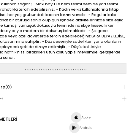
kullanım sağlar.; - Maxi boyu ile hem resmi hem de yarı resmi
 rahatlıkla tercih edebilirsiniz.; - Kadın ve kız kullanıcılarına hitap
se, her yaş grubundaki kadının tarzını yansıtır.; - Regular kalıp
hat bir oturuşa sahip olup gün içindeki aktivitelerinizde size eşlik
me kumaşı yumuşak dokusuyla teninizde nazikçe hissedilirken
k detaylarıyla modern bir dokunuş katmaktadır.; - Şık gece
zde veya özel davetlerde tercih edebileceğiniz LARA BEYAZ ELBİSE,
tasarımına sahiptir.; - Düz deseniyle sadelikten yana olanların
playacak şekilde dizayn edilmiştir.; - Düşük kol tipiyle
a hafiflik hissi bırakırken uzun kollu yapısı mevsimsel geçişlerde
a sunar.
re
(0)
rt
Apple
METLERİ
Android