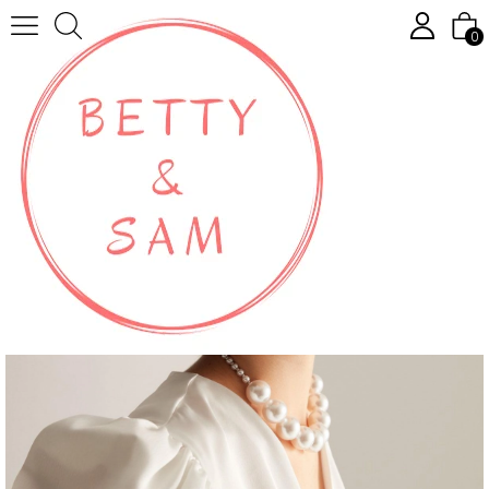
Startseite
Tüllü Nikah Şapkası Vualet Şapka Gelin Aksesuarı
0