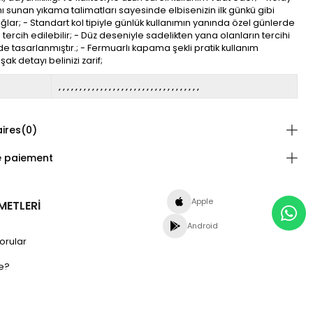
 sunan yıkama talimatları sayesinde elbisenizin ilk günkü gibi
ğlar; - Standart kol tipiyle günlük kullanımın yanında özel günlerde
 tercih edilebilir; - Düz deseniyle sadelikten yana olanların tercihi
de tasarlanmıştır.; - Fermuarlı kapama şekli pratik kullanım
ak detayı belinizi zarif;
ires
(0)
e paiement
Apple
METLERİ
Android
orular
e?