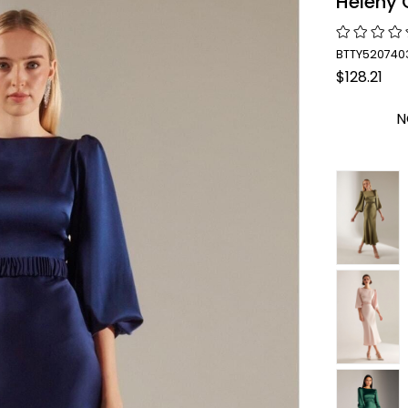
Heleny 
BTTY520740
$128.21
N