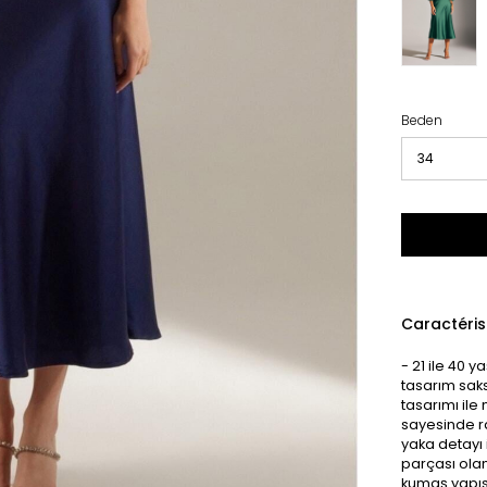
Beden
Caractéris
- 21 ile 40 y
tasarım saks
tasarımı ile
sayesinde ra
yaka detayı 
parçası olan
kumaş yapısı,