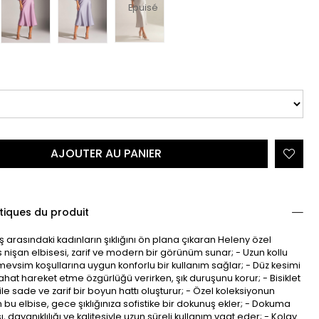
Epuisé
tiques du produit
aş arasındaki kadınların şıklığını ön plana çıkaran Heleny özel
 nişan elbisesi, zarif ve modern bir görünüm sunar; - Uzun kollu
 mevsim koşullarına uygun konforlu bir kullanım sağlar; - Düz kesimi
hat hareket etme özgürlüğü verirken, şık duruşunu korur; - Bisiklet
ile sade ve zarif bir boyun hattı oluşturur; - Özel koleksiyonun
 bu elbise, gece şıklığınıza sofistike bir dokunuş ekler; - Dokuma
 dayanıklılığı ve kalitesiyle uzun süreli kullanım vaat eder; - Kolay