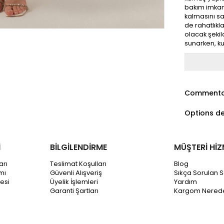
bakım imkanı
kalmasını sa
de rahatlıkla
olacak şekil
sunarken, kuş
Commenta
Options d
İ
BİLGİLENDİRME
MÜŞTERİ HİZ
arı
Teslimat Koşulları
Blog
mı
Güvenli Alışveriş
Sıkça Sorulan S
esi
Üyelik İşlemleri
Yardım
Garanti Şartları
Kargom Nered