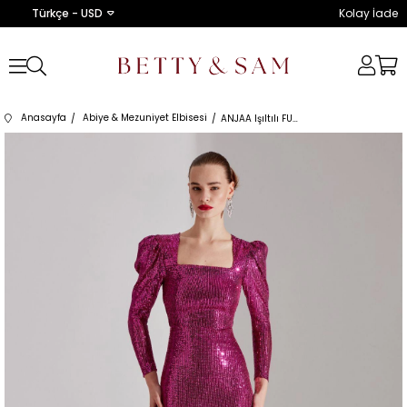
Türkçe - USD
Kolay İade
Anasayfa
Abiye & Mezuniyet Elbisesi
ANJAA Işıltılı FUŞYA Kare Yaka Balık Gece Elbisesi