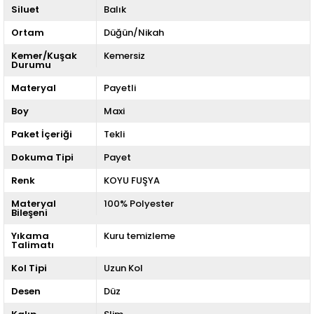
Siluet
Balık
Ortam
Düğün/Nikah
Kemer/Kuşak
Kemersiz
Durumu
Materyal
Payetli
Boy
Maxi
Paket İçeriği
Tekli
Dokuma Tipi
Payet
Renk
KOYU FUŞYA
Materyal
100% Polyester
Bileşeni
Yıkama
Kuru temizleme
Talimatı
Kol Tipi
Uzun Kol
Desen
Düz