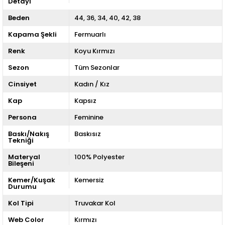
Detayı
Beden
44
36
34
40
42
38
Kapama Şekli
Fermuarlı
Renk
Koyu Kırmızı
Sezon
Tüm Sezonlar
Cinsiyet
Kadın / Kız
Kap
Kapsız
Persona
Feminine
Baskı/Nakış
Baskısız
Tekniği
Materyal
100% Polyester
Bileşeni
Kemer/Kuşak
Kemersiz
Durumu
Kol Tipi
Truvakar Kol
Web Color
Kırmızı