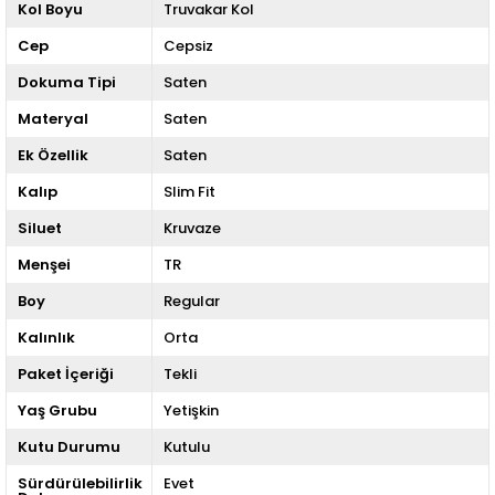
Kol Boyu
Truvakar Kol
Cep
Cepsiz
Dokuma Tipi
Saten
Materyal
Saten
Ek Özellik
Saten
Kalıp
Slim Fit
Siluet
Kruvaze
Menşei
TR
Boy
Regular
Kalınlık
Orta
Paket İçeriği
Tekli
Yaş Grubu
Yetişkin
Kutu Durumu
Kutulu
Sürdürülebilirlik
Evet