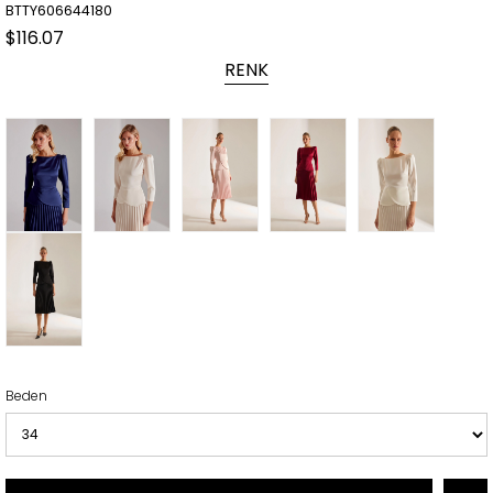
BTTY606644180
$116.07
RENK
Beden