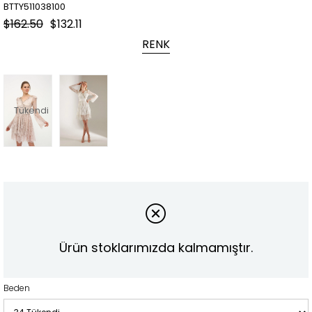
BTTY511038100
$162.50
$132.11
RENK
Tükendi
Ürün stoklarımızda kalmamıştır.
Beden