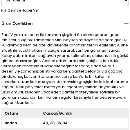
Gelince Haber Ver
Ürün Özellikleri
Zarif V yaka tasarımı ile feminen çizgileri ön plana çıkaran gece
elbisesi, şıklığınızı tamamlar; Midi boy kesimi sayesinde hem günlük
kullanımda hem de özel davetlerde rahatlıkla tercih edilebilir; A; line
silueti ile vücut hatlarını nazikçe sararak zarif bir görünüm sunar;
Kolay bakım imkanı sağlayan yıkama talimatları, elbisenizin ilk günkü
gibi kalmasını sağlar; Casual ortamlarda bile şıklığınızdan ödün
vermeden rahatlıkla kullanabileceğiniz tasarım; Sade ve düz
deseniyle zamansız bir stil yaratırken, dantel detaylarıyla göz alıcı
bir dokunuş katıyor; Standart kol tipi ile konforlu bir kullanım
sunarken, uzun kolları sayesinde mevsim geçişlerinde ideal koruma
sağlar; %100 polyester materyal bileşeni sayesinde dayanıklılık ve
uzun ömürlü kullanım vaat eder; Dantel materyaliyle sofistike bir
görünüm kazandırırken, kalıbın regular kesimiyle her bedene uyum
sağlar; Uzun kollu;
Ortam
Casual/Günlük
Beden
40
38
36
34