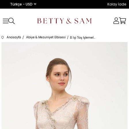
Türkçe - USD
Kolay İade
Anasayfa
Abiye & Mezuniyet Elbisesi
El Işi Taş Işlemeli Dantelli Gece Elbisesi