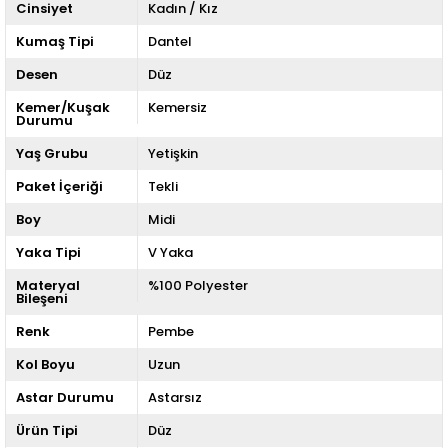
Cinsiyet
Kadın / Kız
Kumaş Tipi
Dantel
Desen
Düz
Kemer/Kuşak
Kemersiz
Durumu
Yaş Grubu
Yetişkin
Paket İçeriği
Tekli
Boy
Midi
Yaka Tipi
V Yaka
Materyal
%100 Polyester
Bileşeni
Renk
Pembe
Kol Boyu
Uzun
Astar Durumu
Astarsız
Ürün Tipi
Düz