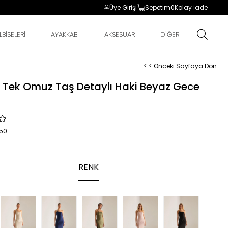
Üye Girişi
Sepetim
0
Kolay İade
BİSELERİ
AYAKKABI
AKSESUAR
DİĞER
< < Önceki Sayfaya Dön
a Tek Omuz Taş Detaylı Haki Beyaz Gece
50
RENK