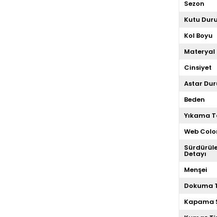
Sezon
Kutu Dur
Kol Boyu
Materyal 
Cinsiyet
Astar Du
Beden
Yıkama T
Web Colo
Sürdürüleb
Detayı
Menşei
Dokuma T
Kapama Ş