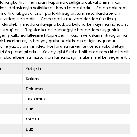
plana çıkartır.; - Fermuarlı kapama özelliği pratik kullanım imkanı
kası detaylarıyla sofistike bir hava katmaktadır.; - Saten dokuması
ını artırarak göz alıcı bir parlaklık sağlar; tüm sezonlarda tercih
niz ideal seçimdir.; - Çevre dostu malzemelerden üretilmiş
rdürülebilir moda anlayışına katkıda bulunurken aynı zamanda stil
ızı sağlar.; - Regular kalıp seçeneğiyle her bedene uygunluk
niş kullanıcı kitlesine hitap eder.; - Kadın ve kızların ihtiyaçlarına
ak tasarlanmıştır; her yaş grubundaki kadınlar için uygundur.; -
oyu ile yaz ayları için ideal konforu sunarken tek omuz yaka detayı
zi ön plana çıkartır.; - Kokteyl gibi özel etkinliklerde rahatlıkla tercih
iz bu elbise, stilinizi tamamlamanız için mükemmel bir seçenektir.
u
Yetişkin
Kalem
Dokuma
Tek Omuz
Düz
Cepsiz
Düz