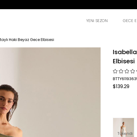
YENi SEZON
GECE EL
aylı Haki Beyaz Gece Elbisesi
Isabell
Elbisesi
BTTY6119363
$139.29
Tükendi