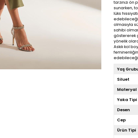
tarzınızı ön 
sunarken, to
lüks hissiyat
edebileceği
olmasıyla sü
sahibi olman
göstererek ge
yönelik olar
Askılı kol b
feminenliğini
edebileceğin
Yaş Grub
Siluet
Materyal
Yaka Tipi
Desen
Cep
Ürün Tipi