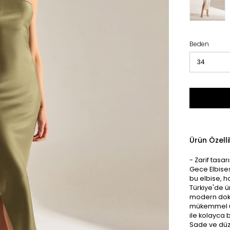
Beden
Ürün Özelli
- Zarif tasa
Gece Elbises
bu elbise, h
Türkiye'de ü
modern dokun
mükemmel uy
ile kolayca b
Sade ve düz 