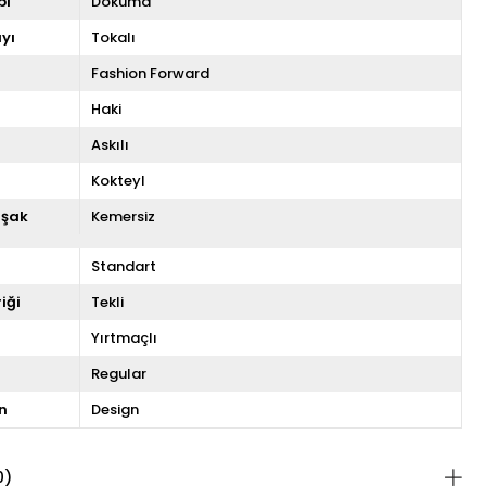
pi
Dokuma
yı
Tokalı
Fashion Forward
Haki
Askılı
Kokteyl
uşak
Kemersiz
Standart
iği
Tekli
Yırtmaçlı
Regular
n
Design
0)