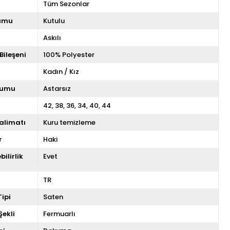
Tüm Sezonlar
umu
Kutulu
Askılı
Bileşeni
100% Polyester
Kadın / Kız
rumu
Astarsız
42
38
36
34
40
44
alimatı
Kuru temizleme
r
Haki
ilirlik
Evet
TR
ipi
Saten
ekli
Fermuarlı