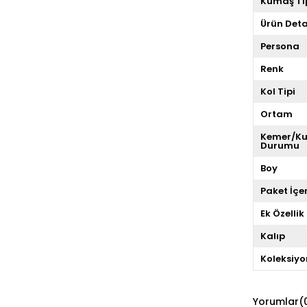
Kumaş Ti
Ürün Deta
Persona
Renk
Kol Tipi
Ortam
Kemer/K
Durumu
Boy
Paket İçer
Ek Özellik
Kalıp
Koleksiyo
Yorumlar
(