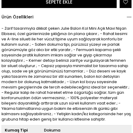
Ürün Özellikleri
- Zarif tasarımıyla dikkat çeken Julie Balon Kol Mini Açık Mavi Nişan
Elbisesi, özel günlerinizde şıklığınızı ön plana çıkarır.; - Rahat kesimi
ve A-line silueti ile her vücut tipine uyum sağlayarak konforlu bir
kullanım sunar.; - Saten dokuma tipi, pürüzsüz yüzeyi ve parlak
görünümüyle göz alıcı bir etki yaratır.; - Fermuarlı kapama şekli
sayesinde pratik kullanım imkanı sağlar ve giyip çıkarmayı
kolaylaştırır.; - Kemer detayı belinizi zarifçe vurgulayarak feminen
bir siluet oluşturur.; - Cepsiz yapısıyla minimalist bir tasarıma sahip
olup, sade ve şık görünümünüzü tamamlar.; - Düz deseni ve kayık
yaka tasarımı ile zamansız bir stil sunarken, balon kol detayları
modern bir dokunuş katmaktadır.; - Uzun kol boyu sayesinde
mevsim geçişlerinde de tercih edebileceğiniz ideal bir seçenektir.;
- Regular kalıp ile rahat hareket etme özgürlüğü sağlar; tüm gün
konforunuzdan ödün vermezsiniz.; - 100% polyester materyal
bileşeni dayanıklılığı arttırarak uzun süreli kullanım vaat eder.; -
Yıkama talimatlarına uygun bakım ile elbisenizin ilk günkü gibi
kalmasını sağlayabilirsiniz.; - Yetişkin kadın/kız kategorisinde her yaş
grubuna hitap eden geniş bir kullanıcı kitlesine sahiptir.
Kumaş Tipi
Dokuma