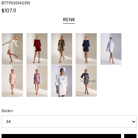
BTTY520142310
$107.11
RENK
Tükendi
Beden