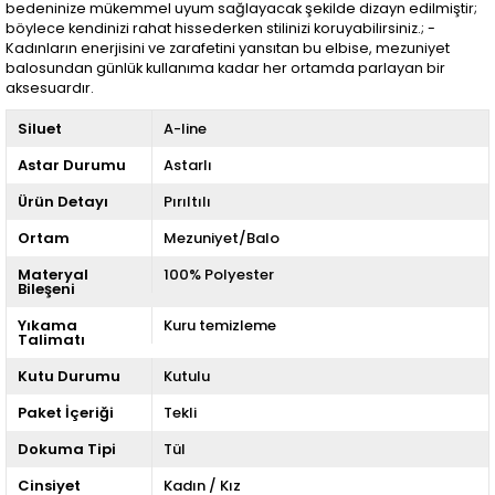
bedeninize mükemmel uyum sağlayacak şekilde dizayn edilmiştir;
böylece kendinizi rahat hissederken stilinizi koruyabilirsiniz.; -
Kadınların enerjisini ve zarafetini yansıtan bu elbise, mezuniyet
balosundan günlük kullanıma kadar her ortamda parlayan bir
aksesuardır.
Siluet
A-line
Astar Durumu
Astarlı
Ürün Detayı
Pırıltılı
Ortam
Mezuniyet/Balo
Materyal
100% Polyester
Bileşeni
Yıkama
Kuru temizleme
Talimatı
Kutu Durumu
Kutulu
Paket İçeriği
Tekli
Dokuma Tipi
Tül
Cinsiyet
Kadın / Kız