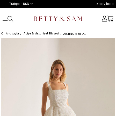
Türkçe - USD
Kolay İade
Anasayfa
Abiye & Mezuniyet Elbisesi
JUSTINA Işıltılı Askılı BEYAZ Mini Gece Elbisesi