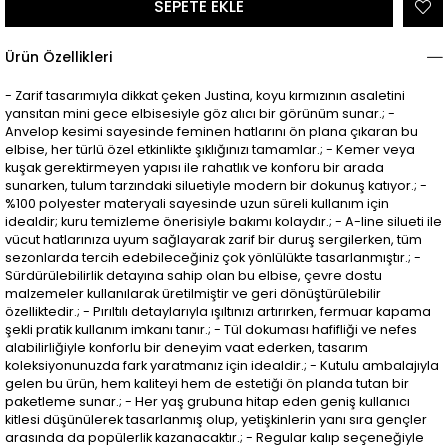
Ürün Özellikleri
- Zarif tasarımıyla dikkat çeken Justina, koyu kırmızının asaletini
yansıtan mini gece elbisesiyle göz alıcı bir görünüm sunar.; -
Anvelop kesimi sayesinde feminen hatlarını ön plana çıkaran bu
elbise, her türlü özel etkinlikte şıklığınızı tamamlar.; - Kemer veya
kuşak gerektirmeyen yapısı ile rahatlık ve konforu bir arada
sunarken, tulum tarzındaki siluetiyle modern bir dokunuş katıyor.; -
%100 polyester materyali sayesinde uzun süreli kullanım için
idealdir; kuru temizleme önerisiyle bakımı kolaydır.; - A-line silueti ile
vücut hatlarınıza uyum sağlayarak zarif bir duruş sergilerken, tüm
sezonlarda tercih edebileceğiniz çok yönlülükte tasarlanmıştır.; -
Sürdürülebilirlik detayına sahip olan bu elbise, çevre dostu
malzemeler kullanılarak üretilmiştir ve geri dönüştürülebilir
özelliktedir.; - Pırıltılı detaylarıyla ışıltınızı artırırken, fermuar kapama
şekli pratik kullanım imkanı tanır.; - Tül dokuması hafifliği ve nefes
alabilirliğiyle konforlu bir deneyim vaat ederken, tasarım
koleksiyonunuzda fark yaratmanız için idealdir.; - Kutulu ambalajıyla
gelen bu ürün, hem kaliteyi hem de estetiği ön planda tutan bir
paketleme sunar.; - Her yaş grubuna hitap eden geniş kullanıcı
kitlesi düşünülerek tasarlanmış olup, yetişkinlerin yanı sıra gençler
arasında da popülerlik kazanacaktır.; - Regular kalıp seçeneğiyle