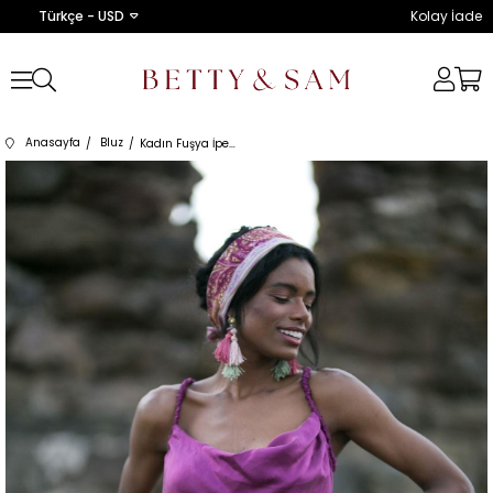
Türkçe - USD
Kolay İade
Anasayfa
Bluz
Kadın Fuşya İpek Askılı Bluz BETTY5051