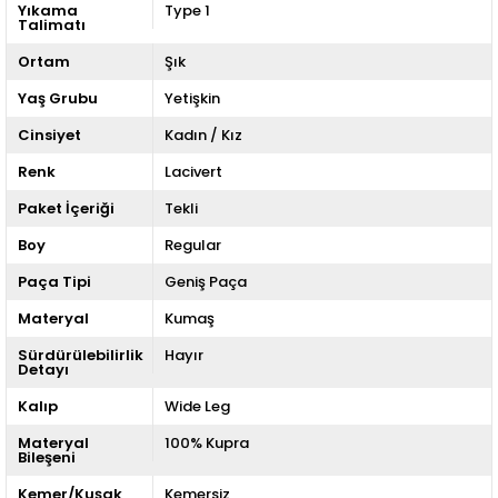
Yıkama
Type 1
Talimatı
Ortam
Şık
Yaş Grubu
Yetişkin
Cinsiyet
Kadın / Kız
Renk
Lacivert
Paket İçeriği
Tekli
Boy
Regular
Paça Tipi
Geniş Paça
Materyal
Kumaş
Sürdürülebilirlik
Hayır
Detayı
Kalıp
Wide Leg
Materyal
100% Kupra
Bileşeni
Kemer/Kuşak
Kemersiz