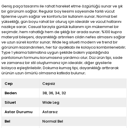
Geniş paça tasarımı ile rahat hareket etme özgürlüğü sunar ve şık
bir görünüm sağlar; Regular boy kesimi sayesinde farklı vücut
tiplerine uyum sağlar ve konforlu bir kullanım sunar; Normal bel
yüksekliği, gün boyu rahat bir oturuş için idealdir ve vücut hatlarını
nazikçe sarar; Casual tarzıyla günlük kullanım için mükemmel bir
seçimdir; hem rahatlığı hem de şıklığı bir arada sunar; %100 kupra
materyal bileşeni, dayanıklılığı artırırken cildin nefes almasını sağlar
ve uzun süreli konfor sunar; Wide leg silueti modern ve trend bir
görünüm kazandırırken, her tür ayakkabı ile kolayca kombinlenebilir;
Type 1 yıkama talimatına uygun şekilde bakım yapıldığında
pantolonun formunu korumasına yardımcı olur; Düz ürün tipi, sade
ve zamansız bir stil oluşturmanız için idealdir; diğer giysilerle
kolayca eşleştirilebilir; Dokuma kumaş tipi, dayanıklılığı arttırarak
ürünün uzun ömürlü olmasına katkıda bulunur;
Cep
Cepsiz
Beden
38
36
34
32
Siluet
Wide Leg
Astar Durumu
Astarsız
Bel
Normal Bel