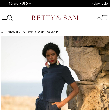
Türkçe - USD
Kolay İade
Anasayfa
Pantolon
Kadın Lacivert Pile Detaylı Koyu Pantolon BETTY5005