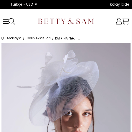
Türkçe - USD
Kolay İade
Anasayfa
Gelin Aksesuarı
KATRINA Nikah Şapkası Vualet Şapka Gelin Aksesuarı