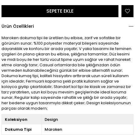
Ürün Özellikleri
Maroken dokuma tipi ile üretilen bu elbise, zarif ve sofistike bir
görünüm sunar; %100 polyester materyal bileşeni sayesinde
dayanıklılık ve konforu bir arada yaşatır; V yaka tasarımı ile feminen
çizgileri ön plana çıkaran bu elbise, şıklığınızı tamamlar; Düz kesimi
ve midi boyu ile her türlü vücut tipine uyum sağlar ve rahat hareket
etme olanağı tanır; Casual ortamlarda bile şıklığınızdan ödün
vermeden kullanabileceğiniz günlük bir elbise alternatifi sunar;
Dokuma kumaş tipi, kaliteli hissiyatını arttırarak uzun süreli kullanım
için idealdir; Fermuarlı kapama şekli pratik kullanım sağlar ve
kolayca giyilip çıkartılabilir; Standart kol tipi ile klasik ve zamansız bir
tarz yaratırken, uzun kol boyu mevsim geçişlerinde ideal koruma
sunar; Regular kalıp sayesinde rahatlık ve şıklığı bir arada yaşatır;
her bedene uygun tasarımıyla dikkat çeker; Design koleksiyonunun
parçası olarak modern;
Koleksiyon
Design
Dokuma Tipi
Maroken