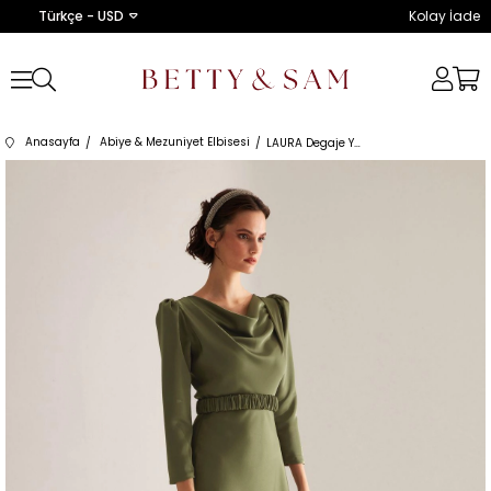
Türkçe - USD
Kolay İade
Anasayfa
Abiye & Mezuniyet Elbisesi
LAURA Degaje Yaka Kloş Etek Haki Nişan Elbisesi