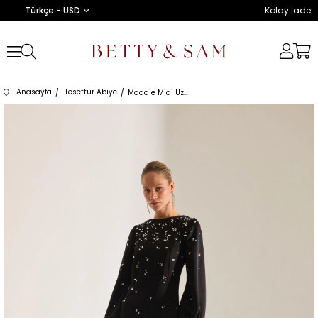
Türkçe - USD
Kolay İade
Anasayfa
Tesettür Abiye
Maddie Midi Uzun Kol Siyah Gece Elbisesi