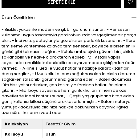
Ürün Özellikleri
- Bisiklet yakası ile modern ve şık bir görünüm sunar.; - Her sezon
kullanıma uygun tasarımıyla gardırobunuzda vazgeçilmez bir parça
olur.; - İnci ve taş detaylarıyla göz alıcı bir parlaklık kazandırır.; - Kuru
temizleme yöntemiyle kolayca temizlenebilir, böylece elbisenizin ilk
günkü gibi kalmasını sağlar.; - Kutulu ambalajıyla güvenli bir şekilde
saklanabilir ve hediye olarak tercih edilebilir.; - Astarlı yapısı
sayesinde rahatlıkla kullanılabilirken aynı zamanda şıklığından ödün
vermez.; - A-line silueti ile vücut hatlarını nazikçe sararak zarif bir
duruş sergiler.; - Uzun kollu tasarım soğuk havalarda ekstra koruma
sağlarken stil sahibi görünmenizi garanti eder.; - Saten dokuması
lüks hissiyatını artırırken, çan kesimiyle feminen hatları ön plana
çıkarır.; - Midi boyu sayesinde hem günlük kullanım hem de özel
davetlerde ideal konforu sunar.; - Çeşitli yaş gruplarına hitap eden
geniş kullanıcı kitlesi düşünülerek tasarlanmıştır.; - Saten materyali
yumuşak dokusuyla cildinize nazikçe dokunurken dayanıklılığıyla
uzun süreli kullanım vaad eder.
Koleksiyon
Tesettür Giyim
Kol Boyu
Uzun