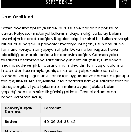
Ürün Özellikleri
Saten dokuma tipi sayesinde, pürüzsüz ve parlak bir görünüm
sunar; Polyester materyal kullanımı, dayanıklılığı ve kolay bakım
avantajını bir arada sağlar; Regular kalıp ile rahat bir kullanım ve şık
bir siluet sunar; %100 polyester materyal bileşeni, uzun ömürlü ve
formunu koruyan bir yapıya sahiptir; Dokuma kumaş tipi, hava
alabilirliği artırarak konforlu bir deneyim sağlar; Carmen yaka
tasarımı ile feminen ve zarif bir boyun hattı oluşturur; Düz desen
seçimi, sade ve şık bir görünüm için idealdir; Tüm yaş gruplarına
hitap eden tasarımıyla geniş bir kullanıcı yelpazesine sahiptir;
Standart kol tipi, günlük kullanım için uygundur ve hareket özgürlüğü
tanır; A; line silueti sayesinde vücut hatlarını nazikçe sararak zarif bir
duruş sergiler; Type 1 yıkama talimatına uygun şekilde bakım
yapıldığında uzun süre ilk günkü gibi kalır; Casual ortamlarda
rahatlıkla tercih edile;
Kemer/Kuşak
Kemersiz
Durumu
Beden
40
36
34
38
42
Materyal
Polyester