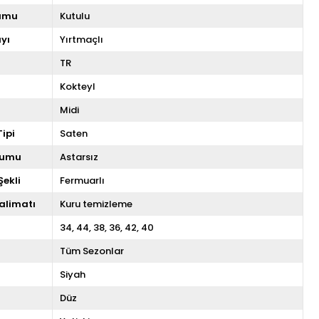
umu
Kutulu
yı
Yırtmaçlı
TR
Kokteyl
Midi
ipi
Saten
rumu
Astarsız
ekli
Fermuarlı
alimatı
Kuru temizleme
34
44
38
36
42
40
Tüm Sezonlar
Siyah
Düz