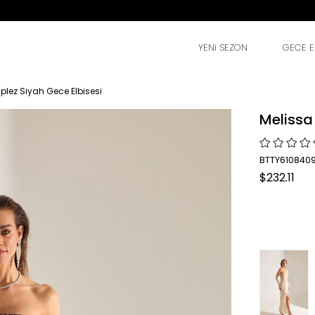
YENi SEZON
GECE EL
plez Siyah Gece Elbisesi
Melissa
BTTY6108409
$232.11