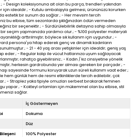
ir.; - Design koleksiyonuna ait olan bu parça, trendleri yakından
r için idealdir.; - Kutulu ambalajıyla gelmesi, ürününüzü korurken
 estetik bir sunum da sağlar.; - Her mevsim tercih
niz bu elbise, tüm sezonlarda şıklığınızdan ödün vermeden
eğiniz bir seçenektir.; - Sürdürülebilirlik detayına sahip olmasıyla
 bir seçim yapmanızda yardımcı olur.; - %100 polyester materyali
anıklılığı arttırılmıştır; böylece sık kullanım için uygundur.; -
ward persona'ya hitap ederek genç ve dinamik kadınların
nulmuştur.; - 21 - 40 yaş arası yetişkinler için idealdir; geniş yaş
p eder.; - Regular kalıp ile vücut hatlarınıza uyum sağlayacak
lanmıştır; rahatça giyebilirsiniz.; - Kadın / kız cinsiyetine yönelik
lmiştir; herkesin gardrobunda yer alması gereken bir parçadır.; -
şı sayesinde formunu koruyarak uzun süreli kullanım vaat eder.;
ile hem günlük hem de resmi etkinliklerde tercih edilebilir; çok
ar.; - Straplez yaka tipiyle omuzları serbest bırakarak feminen
rgu yapar.; - Kokteyl ortamları için mükemmel olan bu elbise, stil
menizi sağlar.
İç Göstermeyen
pi
Dokuma
Düz
Bileşeni
100% Polyester