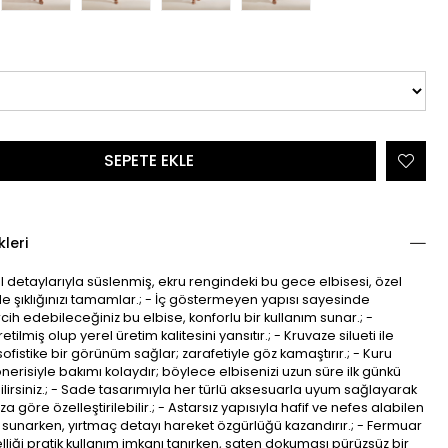
kleri
el detaylarıyla süslenmiş, ekru rengindeki bu gece elbisesi, özel
e şıklığınızı tamamlar.; - İç göstermeyen yapısı sayesinde
rcih edebileceğiniz bu elbise, konforlu bir kullanım sunar.; -
etilmiş olup yerel üretim kalitesini yansıtır.; - Kruvaze silueti ile
fistike bir görünüm sağlar; zarafetiyle göz kamaştırır.; - Kuru
erisiyle bakımı kolaydır; böylece elbisenizi uzun süre ilk günkü
ilirsiniz.; - Sade tasarımıyla her türlü aksesuarla uyum sağlayarak
nıza göre özelleştirilebilir.; - Astarsız yapısıyla hafif ve nefes alabilen
sunarken, yırtmaç detayı hareket özgürlüğü kazandırır.; - Fermuar
iği pratik kullanım imkanı tanırken, saten dokuması pürüzsüz bir