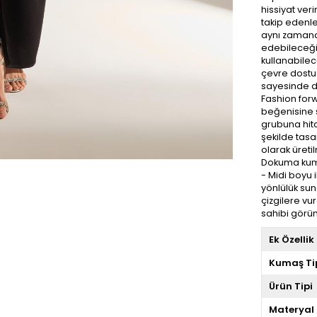
hissiyat ver
takip edenle
aynı zamanda
edebileceği
kullanabilec
çevre dostu
sayesinde day
Fashion for
beğenisine su
grubuna hita
şekilde tasar
olarak üreti
Dokuma kuma
- Midi boyu 
yönlülük sun
çizgilere vu
sahibi görün
Ek Özellik
Kumaş Ti
Ürün Tipi
Materyal 