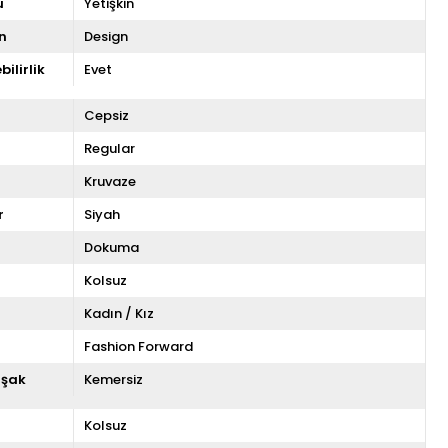
u
Yetişkin
n
Design
ilirlik
Evet
Cepsiz
Regular
Kruvaze
r
Siyah
Dokuma
Kolsuz
Kadın / Kız
Fashion Forward
uşak
Kemersiz
Kolsuz