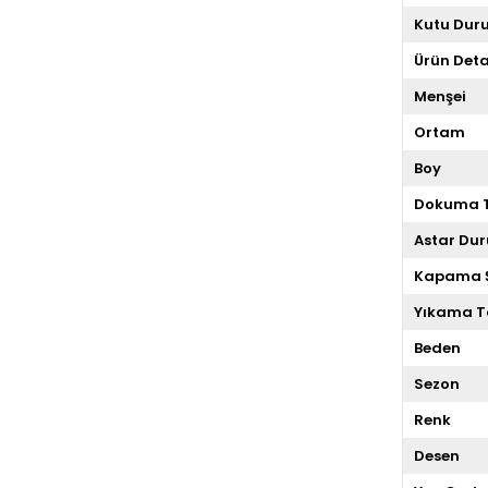
Kutu Dur
Ürün Deta
Menşei
Ortam
Boy
Dokuma T
Astar Du
Kapama Ş
Yıkama T
Beden
Sezon
Renk
Desen