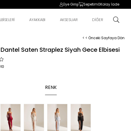
Üye Girişi
Sepetim
0
Kolay İade
BİSELERİ
AYAKKABI
AKSESUAR
DİĞER
< < Önceki Sayfaya Dön
 Dantel Saten Straplez Siyah Gece Elbisesi
10
RENK