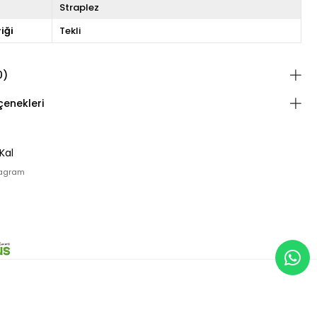
Straplez
iği
Tekli
0)
enekleri
Kal
tagram