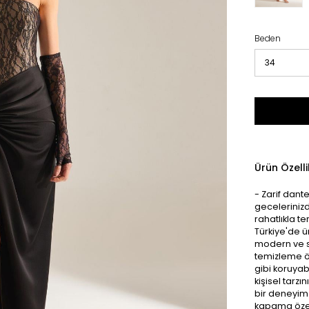
Beden
Ürün Özelli
- Zarif dant
gecelerinizd
rahatlıkla te
Türkiye'de ür
modern ve so
temizleme ön
gibi koruyab
kişisel tarzı
bir deneyim 
kapama özell