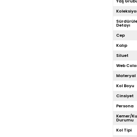
Yaş Grub
Koleksiyo
Sürdürüleb
Detayı
Cep
Kalıp
Siluet
Web Colo
Materyal
Kol Boyu
Cinsiyet
Persona
Kemer/K
Durumu
Kol Tipi