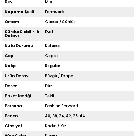
Boy
Midi
Kapama Şekli
Fermuarlı
Ortam
Casual/Günlük
Sürdürülebilirlik
Evet
Detayı
Kutu Durumu
Kutusuz
Cep
Cepsiz
Kalıp
Regular
Ürün Detayı
Büzgü / Drape
Desen
Düz
Paket İçeriği
Tekli
Persona
Fashion Forward
Beden
40
38
34
42
36
44
Cinsiyet
Kadın / Kız
Web Color
Kırmızı