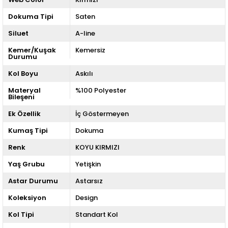
Dokuma Tipi
Saten
Siluet
A-line
Kemer/Kuşak
Kemersiz
Durumu
Kol Boyu
Askılı
Materyal
%100 Polyester
Bileşeni
Ek Özellik
İç Göstermeyen
Kumaş Tipi
Dokuma
Renk
KOYU KIRMIZI
Yaş Grubu
Yetişkin
Astar Durumu
Astarsız
Koleksiyon
Design
Kol Tipi
Standart Kol