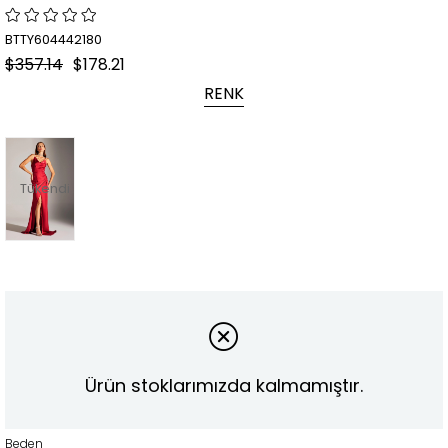
BTTY604442180
$357.14
$178.21
RENK
Tükendi
Ürün stoklarımızda kalmamıştır.
Beden