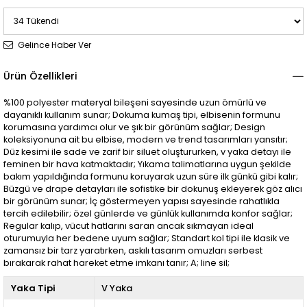
Gelince Haber Ver
Ürün Özellikleri
%100 polyester materyal bileşeni sayesinde uzun ömürlü ve
dayanıklı kullanım sunar; Dokuma kumaş tipi, elbisenin formunu
korumasına yardımcı olur ve şık bir görünüm sağlar; Design
koleksiyonuna ait bu elbise, modern ve trend tasarımları yansıtır;
Düz kesimi ile sade ve zarif bir siluet oluştururken, v yaka detayı ile
feminen bir hava katmaktadır; Yıkama talimatlarına uygun şekilde
bakım yapıldığında formunu koruyarak uzun süre ilk günkü gibi kalır;
Büzgü ve drape detayları ile sofistike bir dokunuş ekleyerek göz alıcı
bir görünüm sunar; İç göstermeyen yapısı sayesinde rahatlıkla
tercih edilebilir; özel günlerde ve günlük kullanımda konfor sağlar;
Regular kalıp, vücut hatlarını saran ancak sıkmayan ideal
oturumuyla her bedene uyum sağlar; Standart kol tipi ile klasik ve
zamansız bir tarz yaratırken, askılı tasarım omuzları serbest
bırakarak rahat hareket etme imkanı tanır; A; line sil;
Yaka Tipi
V Yaka