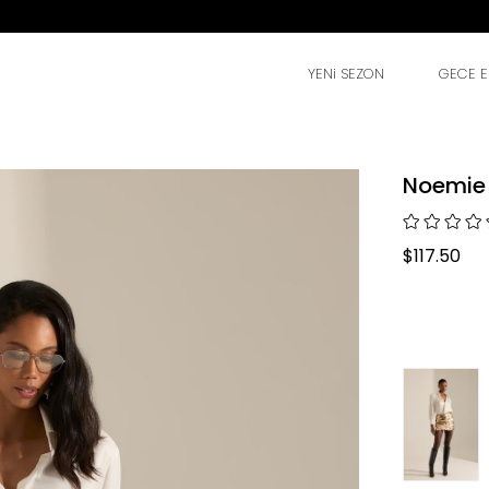
YENi SEZON
GECE EL
Noemie E
$117.50