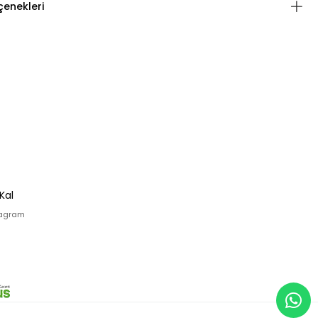
enekleri
Kal
tagram