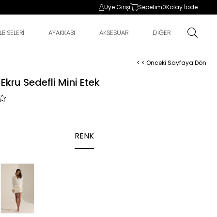
Üye Girişi
Sepetim
0
Kolay İade
BİSELERİ
AYAKKABI
AKSESUAR
DİĞER
< < Önceki Sayfaya Dön
kru Sedefli Mini Etek
RENK