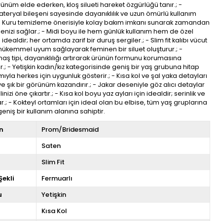
ünüm elde ederken, kloş silueti hareket özgürlüğü tanır.; -
teryal bileşeni sayesinde dayanıklılık ve uzun ömürlü kullanım
 - Kuru temizleme önerisiyle kolay bakım imkanı sunarak zamandan
enizi sağlar.; - Midi boyu ile hem günlük kullanım hem de özel
 idealdir; her ortamda zarif bir duruş sergiler.; - Slim fit kalıbı vücut
mükemmel uyum sağlayarak feminen bir siluet oluşturur.; -
 tipi, dayanıklılığı artırarak ürünün formunu korumasına
r.; - Yetişkin kadın/kız kategorisinde geniş bir yaş grubuna hitap
ıyla herkes için uygunluk gösterir.; - Kısa kol ve şal yaka detayları
e şık bir görünüm kazandırır.; - Jakar deseniyle göz alıcı detaylar
inizi öne çıkartır.; - Kısa kol boyu yaz ayları için idealdir; serinlik ve
ar.; - Kokteyl ortamları için ideal olan bu elbise, tüm yaş gruplarına
eniş bir kullanım alanına sahiptir.
n
Prom/Bridesmaid
Saten
Slim Fit
ekli
Fermuarlı
u
Yetişkin
Kısa Kol