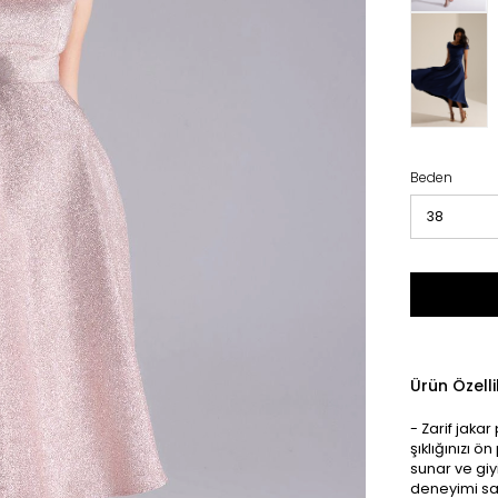
Beden
Ürün Özelli
- Zarif jaka
şıklığınızı ö
sunar ve giyi
deneyimi sağ