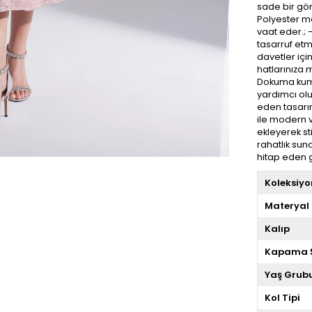
sade bir gör
Polyester ma
vaat eder.;
tasarruf etm
davetler için
hatlarınıza 
Dokuma kumaş
yardımcı olu
eden tasarım
ile modern v
ekleyerek stil
rahatlık sun
hitap eden g
Koleksiyo
Materyal
Kalıp
Kapama Ş
Yaş Grub
Kol Tipi