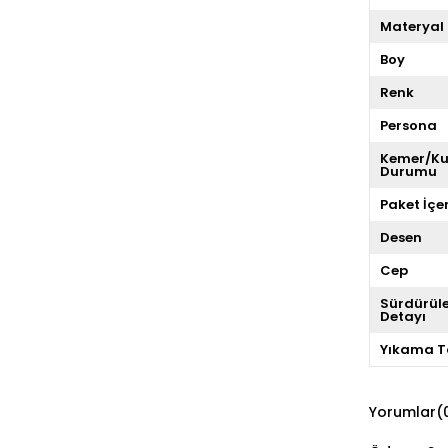
Materyal 
Boy
Renk
Persona
Kemer/K
Durumu
Paket İçer
Desen
Cep
Sürdürüleb
Detayı
Yıkama T
Yorumlar
(