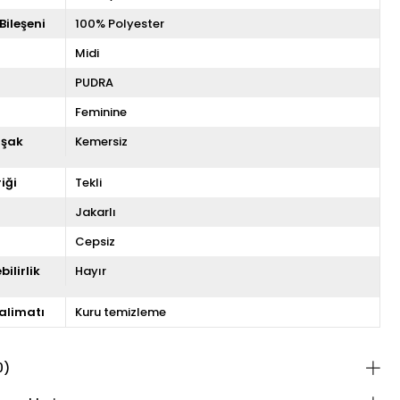
Bileşeni
100% Polyester
Midi
PUDRA
Feminine
uşak
Kemersiz
iği
Tekli
Jakarlı
Cepsiz
ilirlik
Hayır
alimatı
Kuru temizleme
0)