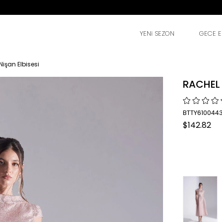
YENi SEZON
GECE EL
işan Elbisesi
RACHEL 
BTTY610044
$142.82