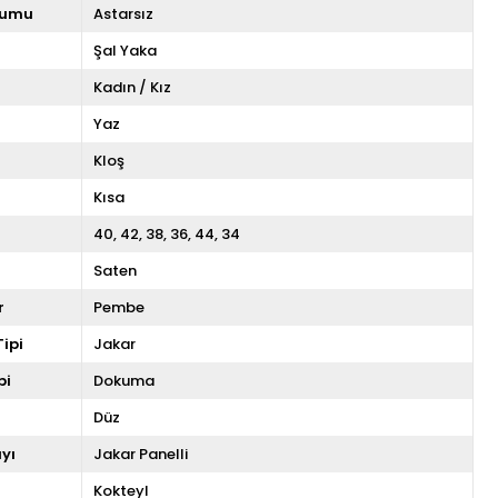
rumu
Astarsız
Şal Yaka
Kadın / Kız
Yaz
Kloş
Kısa
40
42
38
36
44
34
Saten
r
Pembe
ipi
Jakar
pi
Dokuma
Düz
yı
Jakar Panelli
Kokteyl