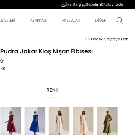
Üye Girişi
Sepetim
0
Kolay İade
BİSELERİ
AYAKKABI
AKSESUAR
DİĞER
< < Önceki Sayfaya Dön
Pudra Jakar Kloş Nişan Elbisesi
340
RENK