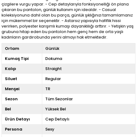
çizgilere vurgu yapar. - Cep detaylarıyla fonksiyonelliği ön plana
çıkaran bu pantolon, günlük kullanım için idealdir. - Casual
koleksiyonuna dahil olan bu parça, günlük şıklığınızı tamamlamanız
için mükemmel bir seçenektir. - Astarsız yapısıyla hafiflik hissi
verirken, polyester karışımlı kumaşı dayanıklılığı arttırır. - Yetişkin yaş
grubuna hitap eden bu pantolon hem genç hem de orta yaşlı
kadınların gardırobunda yerini almayı hak etmektedir.
Ortam
Günlük
Kumaş Tipi
Dokuma
Kalıp
Straight
Siluet
Regular
Menşei
TR
Sezon
Tüm Sezonlar
Bel
Yüksek Bel
Ürün Detayı
Cep Detaylı
Persona
Sexy