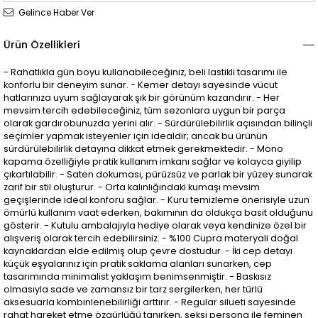
Gelince Haber Ver
Ürün Özellikleri
- Rahatlıkla gün boyu kullanabileceğiniz, beli lastikli tasarımı ile
konforlu bir deneyim sunar. - Kemer detayı sayesinde vücut
hatlarınıza uyum sağlayarak şık bir görünüm kazandırır. - Her
mevsim tercih edebileceğiniz, tüm sezonlara uygun bir parça
olarak gardırobunuzda yerini alır. - Sürdürülebilirlik açısından bilinçli
seçimler yapmak isteyenler için idealdir; ancak bu ürünün
sürdürülebilirlik detayına dikkat etmek gerekmektedir. - Mono
kapama özelliğiyle pratik kullanım imkanı sağlar ve kolayca giyilip
çıkartılabilir. - Saten dokuması, pürüzsüz ve parlak bir yüzey sunarak
zarif bir stil oluşturur. - Orta kalınlığındaki kumaşı mevsim
geçişlerinde ideal konforu sağlar. - Kuru temizleme önerisiyle uzun
ömürlü kullanım vaat ederken, bakımının da oldukça basit olduğunu
gösterir. - Kutulu ambalajıyla hediye olarak veya kendinize özel bir
alışveriş olarak tercih edebilirsiniz. - %100 Cupra materyali doğal
kaynaklardan elde edilmiş olup çevre dostudur. - İki cep detayı
küçük eşyalarınız için pratik saklama alanları sunarken, cep
tasarımında minimalist yaklaşım benimsenmiştir. - Baskısız
olmasıyla sade ve zamansız bir tarz sergilerken, her türlü
aksesuarla kombinlenebilirliği arttırır. - Regular silueti sayesinde
rahat hareket etme özgürlüğü tanırken, seksi persona ile feminen