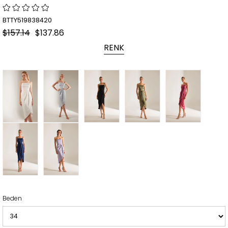
BTTY519838420
$157.14
$137.86
RENK
Beden