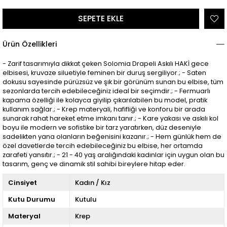
Ürün Özellikleri
- Zarif tasarımıyla dikkat çeken Solomia Drapeli Askılı HAKİ gece
elbisesi, kruvaze siluetiyle feminen bir duruş sergiliyor.; - Saten
dokusu sayesinde pürüzsüz ve şık bir görünüm sunan bu elbise, tüm
sezonlarda tercih edebileceğiniz ideal bir seçimdir.; - Fermuarlı
kapama özelliği ile kolayca giyilip çıkarılabilen bu model, pratik
kullanım sağlar.; - Krep materyali, hafifliği ve konforu bir arada
sunarak rahat hareket etme imkanı tanır.; - Kare yakası ve askılı kol
boyu ile modern ve sofistike bir tarz yaratırken, düz deseniyle
sadelikten yana olanların beğenisini kazanır.; - Hem günlük hem de
özel davetlerde tercih edebileceğiniz bu elbise, her ortamda
zarafeti yansıtır.; - 21 - 40 yaş aralığındaki kadınlar için uygun olan bu
tasarım, genç ve dinamik stil sahibi bireylere hitap eder.
Cinsiyet
Kadın / Kız
Kutu Durumu
Kutulu
Materyal
Krep