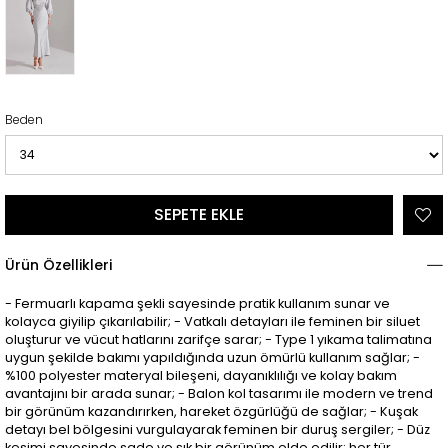
Beden
Ürün Özellikleri
- Fermuarlı kapama şekli sayesinde pratik kullanım sunar ve
kolayca giyilip çıkarılabilir; - Vatkalı detayları ile feminen bir siluet
oluşturur ve vücut hatlarını zarifçe sarar; - Type 1 yıkama talimatına
uygun şekilde bakımı yapıldığında uzun ömürlü kullanım sağlar; -
%100 polyester materyal bileşeni, dayanıklılığı ve kolay bakım
avantajını bir arada sunar; - Balon kol tasarımı ile modern ve trend
bir görünüm kazandırırken, hareket özgürlüğü de sağlar; - Kuşak
detayı bel bölgesini vurgulayarak feminen bir duruş sergiler; - Düz
kesimi sayesinde sade ve şık bir görünüm elde edilir; her tür