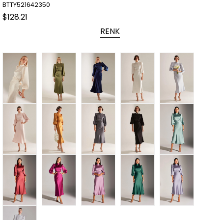
BTTY521642350
$128.21
RENK