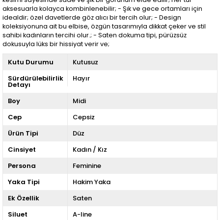
aksesuarla kolayca kombinlenebilir; - Şık ve gece ortamları için
idealdir; özel davetlerde göz alıcı bir tercih olur; - Design
koleksiyonuna ait bu elbise, özgün tasarımıyla dikkat çeker ve stil
sahibi kadınların tercihi olur.; - Saten dokuma tipi, pürüzsüz
dokusuyla lüks bir hissiyat verir ve;
Kutu Durumu
Kutusuz
Sürdürülebilirlik
Hayır
Detayı
Boy
Midi
Cep
Cepsiz
Ürün Tipi
Düz
Cinsiyet
Kadın / Kız
Persona
Feminine
Yaka Tipi
Hakim Yaka
Ek Özellik
Saten
Siluet
A-line