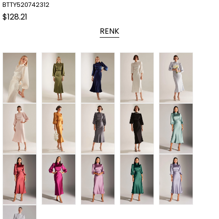
BTTY520742312
$128.21
RENK