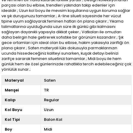
parçası olan bu elbise, trendleri yakından takip edenler için
idealdir.; Uzun kol boyu ile mevsim koşullarına uygun koruma sağlar
ve şık duruşunuzu tamamlar.; A-line silueti sayesinde her vücut
tipine uyum sağlayarak feminen hatları ön plana çıkarır.; Yıkama
talimatlarına uyulduğunda uzun süre ilk günkü gibi kalmasını
sağlayan dayanıklı yapısıyla dikkat çeker.; Vatkaları ile omuzları
daha belirgin hale getirerek sofistike bir görünüm kazandırır.; Şık
gece ortamları için ideal olan bu elbise, hakim yakasıyla zarifliği ön
plana çıkarır.; Saten materyali lüks dokusuyla parmaklarınızın
ucunda hissedeceğiniz kaliteyi sunarken, kuşak detayı belinizi
zarifçe sararak feminen siluetinizi tamamlar.; Midi boyu ile hem
günlük hem de özel günlerinizde rahatlıkla tercih edebileceğiniz çok
yönlülük sunar.;
Materyal
Saten
Menşei
TR
Kalıp
Regular
Kol Boyu
Uzun
Kol Tipi
Balon Kol
Boy
Midi