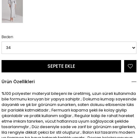
Beden
Ürün Özellikleri
%100 polyester materyal bileşeni ile üretilmiş, uzun süreli kullanımda
bile formunu koruyan bir yapıya sahiptir.; Dokuma kumaşı sayesinde
dayanıklı ve şık bir görünüm sunarken, saten dokusu elbisenize lüks
bir parlaklık katmaktadır.; Fermuarlı kapama şekli ile kolay giyilip
çıkarılabilir ve pratik kullanım sağlar.; Regular kalıp ile rahat hareket
etme imkanı tanırken, vücut hatlarınıza uyum sağlayacak şekilde
tasarlanmıştır.; Düz deseniyle sade ve zarif bir görünüm sergilerken,
lila rengiyle dikkat çekici bir stil oluşturur.; Balon kol tasarımı modern
ve feminen bir hava katarak farklılık yaratır.; Design koleksiyonunun