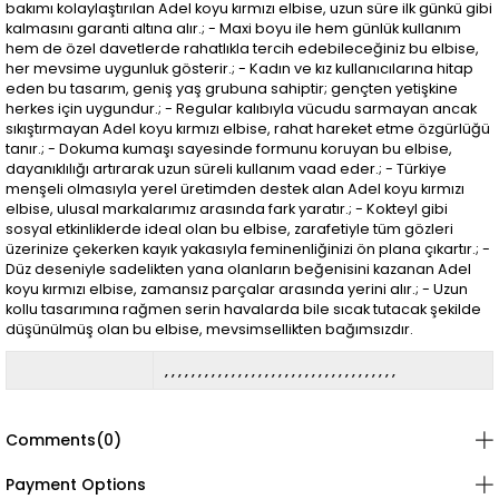
bakımı kolaylaştırılan Adel koyu kırmızı elbise, uzun süre ilk günkü gibi
kalmasını garanti altına alır.; - Maxi boyu ile hem günlük kullanım
hem de özel davetlerde rahatlıkla tercih edebileceğiniz bu elbise,
her mevsime uygunluk gösterir.; - Kadın ve kız kullanıcılarına hitap
eden bu tasarım, geniş yaş grubuna sahiptir; gençten yetişkine
herkes için uygundur.; - Regular kalıbıyla vücudu sarmayan ancak
sıkıştırmayan Adel koyu kırmızı elbise, rahat hareket etme özgürlüğü
tanır.; - Dokuma kumaşı sayesinde formunu koruyan bu elbise,
dayanıklılığı artırarak uzun süreli kullanım vaad eder.; - Türkiye
menşeli olmasıyla yerel üretimden destek alan Adel koyu kırmızı
elbise, ulusal markalarımız arasında fark yaratır.; - Kokteyl gibi
sosyal etkinliklerde ideal olan bu elbise, zarafetiyle tüm gözleri
üzerinize çekerken kayık yakasıyla feminenliğinizi ön plana çıkartır.; -
Düz deseniyle sadelikten yana olanların beğenisini kazanan Adel
koyu kırmızı elbise, zamansız parçalar arasında yerini alır.; - Uzun
kollu tasarımına rağmen serin havalarda bile sıcak tutacak şekilde
düşünülmüş olan bu elbise, mevsimsellikten bağımsızdır.
Comments
(0)
Payment Options