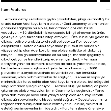
Item Features
- Fermuar detayı ile kolayca giyilip çıkarılabilen, şıklığı ve rahatlığı bir
arada sunan Adel koyu kırmızı elbise.; - Zarif tasarımıyla feminen bir
görünüm sağlayan bu elbise, her ortamda göz alıcı bir stil
vadediyor.; - Sürdürülebilirlik konusunda bilinçli olmayan bu ürün,
çevreye duyarlı tüketicilere hitap etmiyor.; - Özel kutusuyla gelen bu
elbise, hediye olarak da tercih edilebilecek zarif bir seçenek
oluşturuyor.; - Saten dokusu sayesinde pürüzsüz ve parlak bir
yüzeye sahip olan Adel koyu kırmızı elbise, sofistike bir dokunuş
katıyor.; - Design koleksiyonuna ait bu parça, modern çizgileriyle
dikkat çekiyor ve trendleri takip edenler için ideal.; - Fermuar
detayının yanında asimetrik siluetiyle de farklılık yaratan bu elbise,
her bedene uyum sağlayacak şekilde tasarlanmıştır.; - %100
polyester materyali sayesinde dayanıklılık ve uzun ömürlülük
sunarken, kolay bakım imkanları da sağlıyor.; - Kemersiz yapısıyla
minimalist bir tarza sahip olan Adel koyu kırmızı elbise, bel bölgesini
vurgulamadan şıklığını koruyor.; - Astarsız oluşuyla hafifliği ön plana
çıkaran bu elbise, yaz ayları için mükemmel bir seçimdir.; - Yoryo
şifon dokumasıyla hava alan yapıya sahip olan Adel koyu kırmızı
elbise, gün boyu konforlu hissetmenizi sağlar.; - Cepsiz tasarımına
rağmen zarif duruşundan ödün vermeyen bu elbise, minimalist
estetiği benimseyenler için idealdir.; - Kuru temizleme önerisiyle