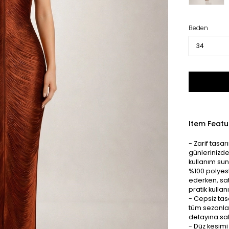
Beden
Item Featu
- Zarif tasa
günlerinizde
kullanım suna
%100 polyest
ederken, sat
pratik kulla
- Cepsiz ta
tüm sezonlar
detayına sah
- Düz kesimi