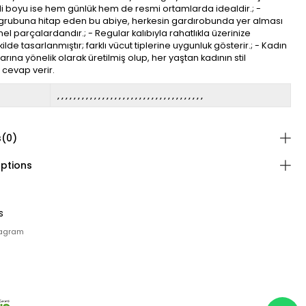
di boyu ise hem günlük hem de resmi ortamlarda idealdir.; -
ş grubuna hitap eden bu abiye, herkesin gardırobunda yer alması
l parçalardandır.; - Regular kalıbıyla rahatlıkla üzerinize
lde tasarlanmıştır; farklı vücut tiplerine uygunluk gösterir.; - Kadın
arına yönelik olarak üretilmiş olup, her yaştan kadının stil
a cevap verir.
s
(0)
ptions
s
tagram