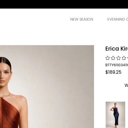
NEW SEASON
EVENNING 
Erica Ki
BTTY61103411
$189.25
W