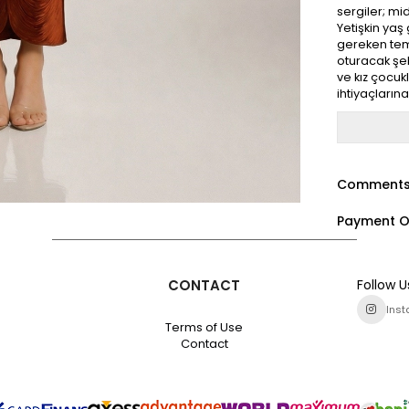
sergiler; mi
Yetişkin ya
gereken teme
oturacak şeki
ve kız çocukl
ihtiyaçların
Comment
Payment O
CONTACT
Follow U
Ins
Terms of Use
Contact