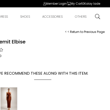
Member Login
My Cart
0
Kolay İade
DRESS
SHOES
ACCESSORIES
OTHERS
< < Return to Previous Page
remit Elbise
0
E RECOMMEND THESE ALONG WITH THIS ITEM.