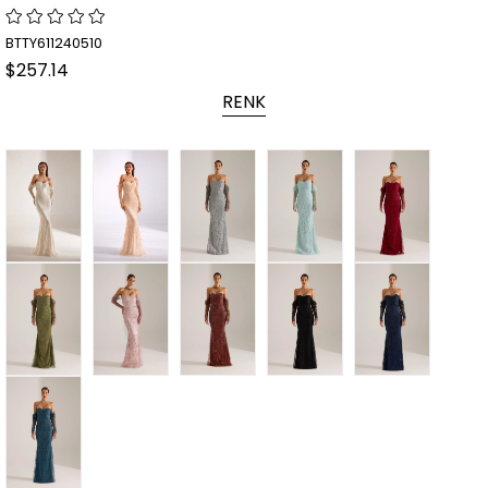
BTTY611240510
$257.14
RENK