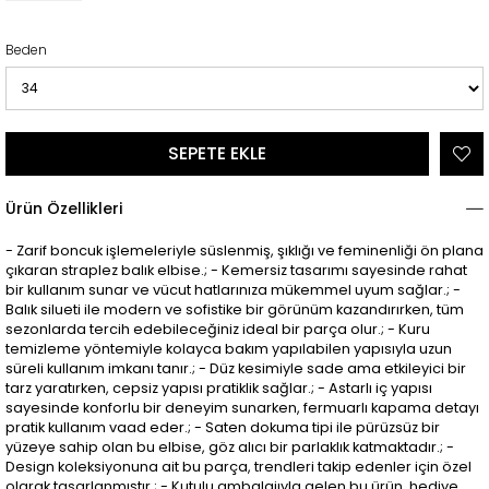
Beden
Ürün Özellikleri
- Zarif boncuk işlemeleriyle süslenmiş, şıklığı ve feminenliği ön plana
çıkaran straplez balık elbise.; - Kemersiz tasarımı sayesinde rahat
bir kullanım sunar ve vücut hatlarınıza mükemmel uyum sağlar.; -
Balık silueti ile modern ve sofistike bir görünüm kazandırırken, tüm
sezonlarda tercih edebileceğiniz ideal bir parça olur.; - Kuru
temizleme yöntemiyle kolayca bakım yapılabilen yapısıyla uzun
süreli kullanım imkanı tanır.; - Düz kesimiyle sade ama etkileyici bir
tarz yaratırken, cepsiz yapısı pratiklik sağlar.; - Astarlı iç yapısı
sayesinde konforlu bir deneyim sunarken, fermuarlı kapama detayı
pratik kullanım vaad eder.; - Saten dokuma tipi ile pürüzsüz bir
yüzeye sahip olan bu elbise, göz alıcı bir parlaklık katmaktadır.; -
Design koleksiyonuna ait bu parça, trendleri takip edenler için özel
olarak tasarlanmıştır.; - Kutulu ambalajıyla gelen bu ürün, hediye