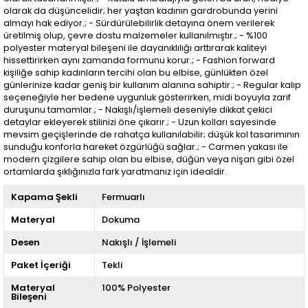
olarak da düşüncelidir; her yaştan kadının gardrobunda yerini
almayı hak ediyor.; - Sürdürülebilirlik detayına önem verilerek
üretilmiş olup, çevre dostu malzemeler kullanılmıştır.; - %100
polyester materyal bileşeni ile dayanıklılığı arttırarak kaliteyi
hissettirirken aynı zamanda formunu korur.; - Fashion forward
kişiliğe sahip kadınların tercihi olan bu elbise, günlükten özel
günlerinize kadar geniş bir kullanım alanına sahiptir.; - Regular kalıp
seçeneğiyle her bedene uygunluk gösterirken, midi boyuyla zarif
duruşunu tamamlar.; - Nakışlı/işlemeli deseniyle dikkat çekici
detaylar ekleyerek stilinizi öne çıkarır.; - Uzun kolları sayesinde
mevsim geçişlerinde de rahatça kullanılabilir; düşük kol tasarımının
sunduğu konforla hareket özgürlüğü sağlar.; - Carmen yakası ile
modern çizgilere sahip olan bu elbise, düğün veya nişan gibi özel
ortamlarda şıklığınızla fark yaratmanız için idealdir.
Kapama Şekli
Fermuarlı
Materyal
Dokuma
Desen
Nakışlı / İşlemeli
Paket İçeriği
Tekli
Materyal
100% Polyester
Bileşeni