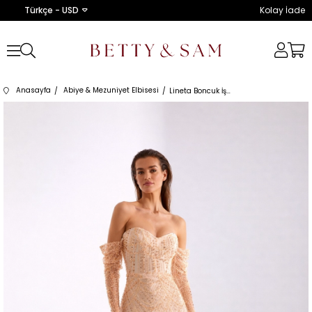
Türkçe - USD
Kolay İade
Anasayfa
Abiye & Mezuniyet Elbisesi
Lineta Boncuk İşlemeli Straplez Balık Dore Gece Elbisesi