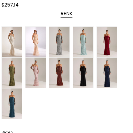
$257.14
RENK
Beden