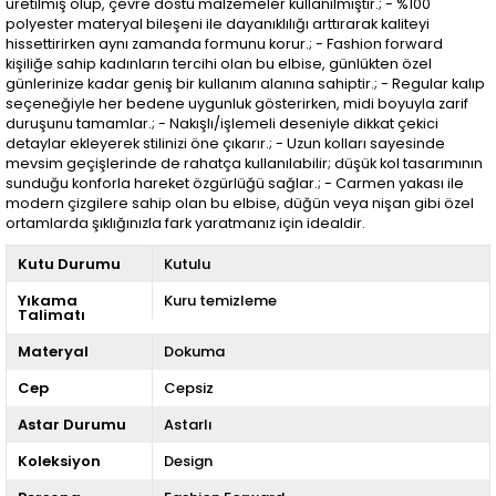
üretilmiş olup, çevre dostu malzemeler kullanılmıştır.; - %100
polyester materyal bileşeni ile dayanıklılığı arttırarak kaliteyi
hissettirirken aynı zamanda formunu korur.; - Fashion forward
kişiliğe sahip kadınların tercihi olan bu elbise, günlükten özel
günlerinize kadar geniş bir kullanım alanına sahiptir.; - Regular kalıp
seçeneğiyle her bedene uygunluk gösterirken, midi boyuyla zarif
duruşunu tamamlar.; - Nakışlı/işlemeli deseniyle dikkat çekici
detaylar ekleyerek stilinizi öne çıkarır.; - Uzun kolları sayesinde
mevsim geçişlerinde de rahatça kullanılabilir; düşük kol tasarımının
sunduğu konforla hareket özgürlüğü sağlar.; - Carmen yakası ile
modern çizgilere sahip olan bu elbise, düğün veya nişan gibi özel
ortamlarda şıklığınızla fark yaratmanız için idealdir.
Kutu Durumu
Kutulu
Yıkama
Kuru temizleme
Talimatı
Materyal
Dokuma
Cep
Cepsiz
Astar Durumu
Astarlı
Koleksiyon
Design