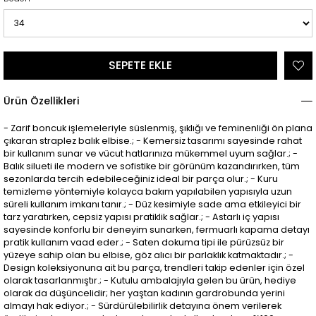
Ürün Özellikleri
- Zarif boncuk işlemeleriyle süslenmiş, şıklığı ve feminenliği ön plana
çıkaran straplez balık elbise.; - Kemersiz tasarımı sayesinde rahat
bir kullanım sunar ve vücut hatlarınıza mükemmel uyum sağlar.; -
Balık silueti ile modern ve sofistike bir görünüm kazandırırken, tüm
sezonlarda tercih edebileceğiniz ideal bir parça olur.; - Kuru
temizleme yöntemiyle kolayca bakım yapılabilen yapısıyla uzun
süreli kullanım imkanı tanır.; - Düz kesimiyle sade ama etkileyici bir
tarz yaratırken, cepsiz yapısı pratiklik sağlar.; - Astarlı iç yapısı
sayesinde konforlu bir deneyim sunarken, fermuarlı kapama detayı
pratik kullanım vaad eder.; - Saten dokuma tipi ile pürüzsüz bir
yüzeye sahip olan bu elbise, göz alıcı bir parlaklık katmaktadır.; -
Design koleksiyonuna ait bu parça, trendleri takip edenler için özel
olarak tasarlanmıştır.; - Kutulu ambalajıyla gelen bu ürün, hediye
olarak da düşüncelidir; her yaştan kadının gardrobunda yerini
almayı hak ediyor.; - Sürdürülebilirlik detayına önem verilerek