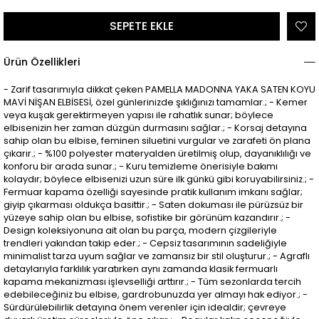
Ürün Özellikleri
- Zarif tasarımıyla dikkat çeken PAMELLA MADONNA YAKA SATEN KOYU
MAVİ NİŞAN ELBİSESİ, özel günlerinizde şıklığınızı tamamlar.; - Kemer
veya kuşak gerektirmeyen yapısı ile rahatlık sunar; böylece
elbisenizin her zaman düzgün durmasını sağlar.; - Korsaj detayına
sahip olan bu elbise, feminen siluetini vurgular ve zarafeti ön plana
çıkarır.; - %100 polyester materyalden üretilmiş olup, dayanıklılığı ve
konforu bir arada sunar.; - Kuru temizleme önerisiyle bakımı
kolaydır; böylece elbisenizi uzun süre ilk günkü gibi koruyabilirsiniz.; -
Fermuar kapama özelliği sayesinde pratik kullanım imkanı sağlar;
giyip çıkarması oldukça basittir.; - Saten dokuması ile pürüzsüz bir
yüzeye sahip olan bu elbise, sofistike bir görünüm kazandırır.; -
Design koleksiyonuna ait olan bu parça, modern çizgileriyle
trendleri yakından takip eder.; - Cepsiz tasarımının sadeliğiyle
minimalist tarza uyum sağlar ve zamansız bir stil oluşturur.; - Agraflı
detaylarıyla farklılık yaratırken aynı zamanda klasik fermuarlı
kapama mekanizması işlevselliği arttırır.; - Tüm sezonlarda tercih
edebileceğiniz bu elbise, gardrobunuzda yer almayı hak ediyor.; -
Sürdürülebilirlik detayına önem verenler için idealdir; çevreye