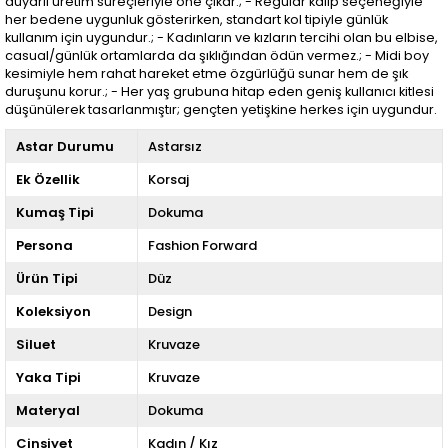
duyarlı üretim süreçleriyle öne çıkar.; - Regular kalıp seçeneğiyle
her bedene uygunluk gösterirken, standart kol tipiyle günlük
kullanım için uygundur.; - Kadınların ve kızların tercihi olan bu elbise,
casual/günlük ortamlarda da şıklığından ödün vermez.; - Midi boy
kesimiyle hem rahat hareket etme özgürlüğü sunar hem de şık
duruşunu korur.; - Her yaş grubuna hitap eden geniş kullanıcı kitlesi
düşünülerek tasarlanmıştır; gençten yetişkine herkes için uygundur.
Astar Durumu
Astarsız
Ek Özellik
Korsaj
Kumaş Tipi
Dokuma
Persona
Fashion Forward
Ürün Tipi
Düz
Koleksiyon
Design
Siluet
Kruvaze
Yaka Tipi
Kruvaze
Materyal
Dokuma
Cinsiyet
Kadın / Kız