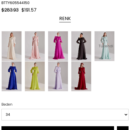
BTTY605544150
$283.93
$191.57
RENK
Tükendi
Beden