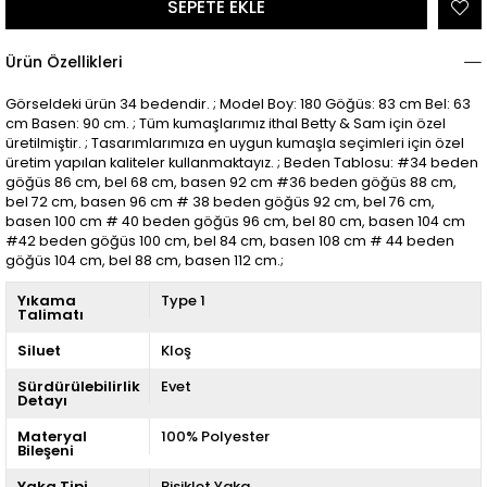
Ürün Özellikleri
Görseldeki ürün 34 bedendir. ; Model Boy: 180 Göğüs: 83 cm Bel: 63
cm Basen: 90 cm. ; Tüm kumaşlarımız ithal Betty & Sam için özel
üretilmiştir. ; Tasarımlarımıza en uygun kumaşla seçimleri için özel
üretim yapılan kaliteler kullanmaktayız. ; Beden Tablosu: #34 beden
göğüs 86 cm, bel 68 cm, basen 92 cm #36 beden göğüs 88 cm,
bel 72 cm, basen 96 cm # 38 beden göğüs 92 cm, bel 76 cm,
basen 100 cm # 40 beden göğüs 96 cm, bel 80 cm, basen 104 cm
#42 beden göğüs 100 cm, bel 84 cm, basen 108 cm # 44 beden
göğüs 104 cm, bel 88 cm, basen 112 cm.;
Yıkama
Type 1
Talimatı
Siluet
Kloş
Sürdürülebilirlik
Evet
Detayı
Materyal
100% Polyester
Bileşeni
Yaka Tipi
Bisiklet Yaka