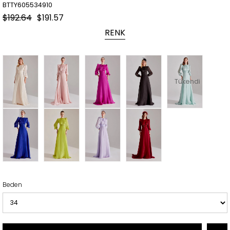
BTTY605534910
$192.64
$191.57
RENK
Tükendi
Beden