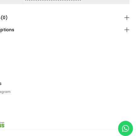
s
(0)
ptions
s
tagram