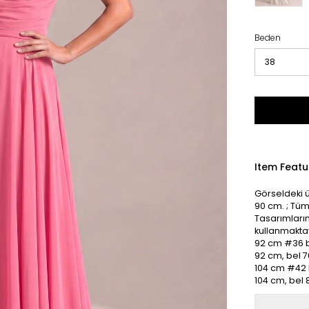
Beden
Item Featu
Görseldeki ü
90 cm. ; Tüm 
Tasarımlarım
kullanmakta
92 cm #36 
92 cm, bel 
104 cm #42 
104 cm, bel 