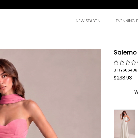
NEW SEASON
EVENNING 
Salerno
BTTY6064381
$238.93
W