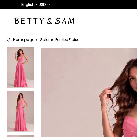
English - USD
Homepage
Salerno Pembe Elbise