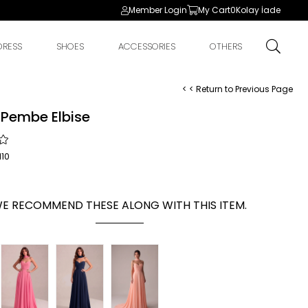
Member Login
My Cart
0
Kolay İade
DRESS
SHOES
ACCESSORIES
OTHERS
< < Return to Previous Page
 Pembe Elbise
10
E RECOMMEND THESE ALONG WITH THIS ITEM.