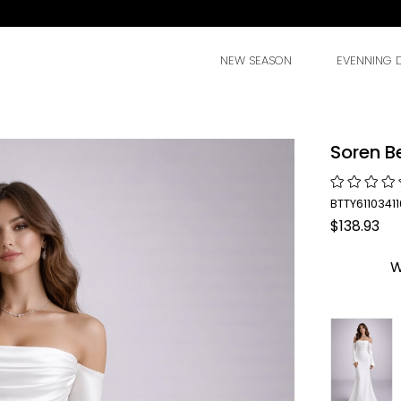
NEW SEASON
EVENNING 
Soren B
BTTY61103411
$138.93
W