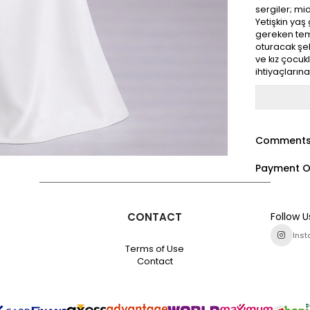
sergiler; mi
Yetişkin ya
gereken teme
oturacak şeki
ve kız çocukl
ihtiyaçların
Comment
Payment O
CONTACT
Follow U
Ins
Terms of Use
Contact