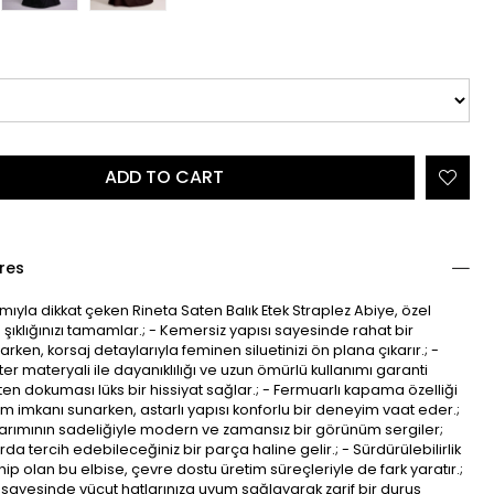
res
rımıyla dikkat çeken Rineta Saten Balık Etek Straplez Abiye, özel
 şıklığınızı tamamlar.; - Kemersiz yapısı sayesinde rahat bir
rken, korsaj detaylarıyla feminen siluetinizi ön plana çıkarır.; -
er materyali ile dayanıklılığı ve uzun ömürlü kullanımı garanti
en dokuması lüks bir hissiyat sağlar.; - Fermuarlı kapama özelliği
nım imkanı sunarken, astarlı yapısı konforlu bir deneyim vaat eder.;
sarımının sadeliğiyle modern ve zamansız bir görünüm sergiler;
da tercih edebileceğiniz bir parça haline gelir.; - Sürdürülebilirlik
ip olan bu elbise, çevre dostu üretim süreçleriyle de fark yaratır.;
 sayesinde vücut hatlarınıza uyum sağlayarak zarif bir duruş