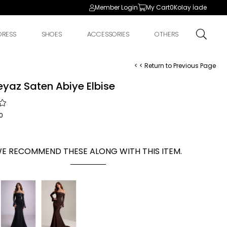
Member Login
My Cart
0
Kolay İade
DRESS
SHOES
ACCESSORIES
OTHERS
< < Return to Previous Page
eyaz Saten Abiye Elbise
0
E RECOMMEND THESE ALONG WITH THIS ITEM.