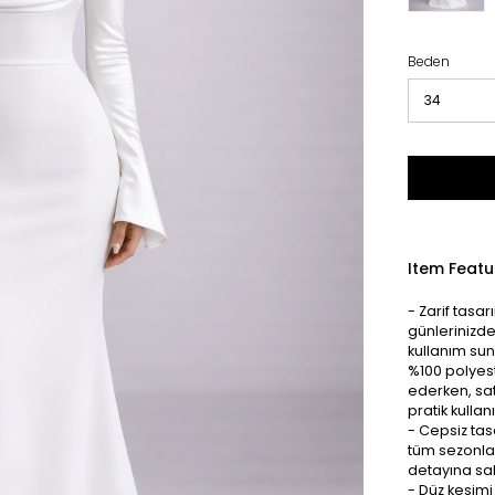
Beden
Item Featu
- Zarif tasa
günlerinizde
kullanım suna
%100 polyest
ederken, sat
pratik kulla
- Cepsiz ta
tüm sezonlar
detayına sah
- Düz kesimi