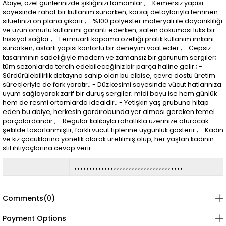
Abiye, özel günlerinizde şıklığınızı tamamlar.; - Kemersiz yapısı
sayesinde rahat bir kullanım sunarken, korsaj detaylarıyla feminen
siluetinizi ön plana çıkarır.; - %100 polyester materyali ile dayanıklılığı
ve uzun ömürlü kullanımı garanti ederken, saten dokuması lüks bir
hissiyat sağlar.; - Fermuarlı kapama özelliği pratik kullanım imkanı
sunarken, astarlı yapısı konforlu bir deneyim vaat eder.; - Cepsiz
tasarımının sadeliğiyle modern ve zamansız bir görünüm sergiler;
tüm sezonlarda tercih edebileceğiniz bir parça haline gelir.; -
Sürdürülebilirlik detayına sahip olan bu elbise, çevre dostu üretim
süreçleriyle de fark yaratır.; - Düz kesimi sayesinde vücut hatlarınıza
uyum sağlayarak zarif bir duruş sergiler; midi boyu ise hem günlük
hem de resmi ortamlarda idealdir.; - Yetişkin yaş grubuna hitap
eden bu abiye, herkesin gardırobunda yer alması gereken temel
parçalardandır.; - Regular kalıbıyla rahatlıkla üzerinize oturacak
şekilde tasarlanmıştır; farklı vücut tiplerine uygunluk gösterir.; - Kadın
ve kız çocuklarına yönelik olarak üretilmiş olup, her yaştan kadının
stil ihtiyaçlarına cevap verir.
Comments
(0)
Payment Options