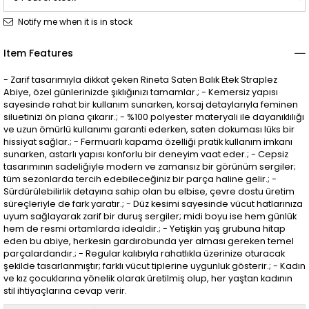
Notify me when it is in stock
Item Features
- Zarif tasarımıyla dikkat çeken Rineta Saten Balık Etek Straplez
Abiye, özel günlerinizde şıklığınızı tamamlar.; - Kemersiz yapısı
sayesinde rahat bir kullanım sunarken, korsaj detaylarıyla feminen
siluetinizi ön plana çıkarır.; - %100 polyester materyali ile dayanıklılığı
ve uzun ömürlü kullanımı garanti ederken, saten dokuması lüks bir
hissiyat sağlar.; - Fermuarlı kapama özelliği pratik kullanım imkanı
sunarken, astarlı yapısı konforlu bir deneyim vaat eder.; - Cepsiz
tasarımının sadeliğiyle modern ve zamansız bir görünüm sergiler;
tüm sezonlarda tercih edebileceğiniz bir parça haline gelir.; -
Sürdürülebilirlik detayına sahip olan bu elbise, çevre dostu üretim
süreçleriyle de fark yaratır.; - Düz kesimi sayesinde vücut hatlarınıza
uyum sağlayarak zarif bir duruş sergiler; midi boyu ise hem günlük
hem de resmi ortamlarda idealdir.; - Yetişkin yaş grubuna hitap
eden bu abiye, herkesin gardırobunda yer alması gereken temel
parçalardandır.; - Regular kalıbıyla rahatlıkla üzerinize oturacak
şekilde tasarlanmıştır; farklı vücut tiplerine uygunluk gösterir.; - Kadın
ve kız çocuklarına yönelik olarak üretilmiş olup, her yaştan kadının
stil ihtiyaçlarına cevap verir.