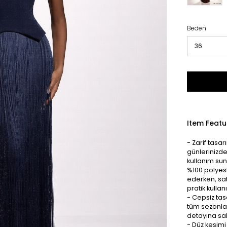
Beden
Item Featu
- Zarif tasa
günlerinizde
kullanım suna
%100 polyest
ederken, sat
pratik kulla
- Cepsiz ta
tüm sezonlar
detayına sah
- Düz kesimi