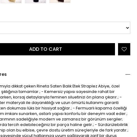
res
rımıyla dikkat çeken Rineta Saten Balık Etek Straplez Abiye, özel
 şıklığınızı tamamlar.; - Kemersiz yapısı sayesinde rahat bir
rken, korsaj detaylarıyla feminen siluetinizi ön plana çıkarır.; -
er materyali ile dayanıklılığı ve uzun ömürlü kullanımı garanti
en dokuması lüks bir hissiyat sağlar.; - Fermuarlı kapama özelliği
nım imkanı sunarken, astarlı yapısı konforlu bir deneyim vaat eder.;
sarımının sadeliğiyle modern ve zamansız bir görünüm sergiler;
da tercih edebileceğiniz bir parça haline gelir.; - Sürdürülebilirlik
ip olan bu elbise, çevre dostu üretim süreçleriyle de fark yaratır.;
 sayesinde vücut hatlarınıza uyum sağlayarak zarif bir duruş