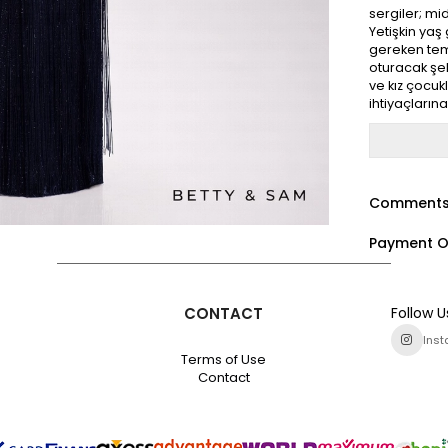
sergiler; mi
Yetişkin ya
gereken teme
oturacak şeki
ve kız çocukl
ihtiyaçların
Comment
Payment O
CONTACT
Follow U
Ins
Terms of Use
Contact