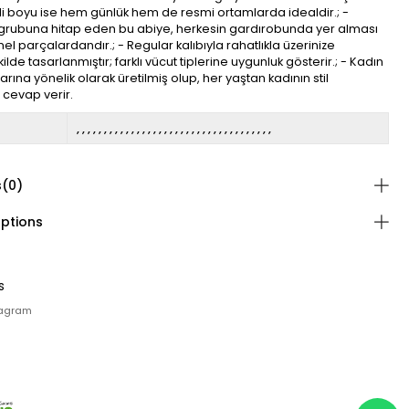
di boyu ise hem günlük hem de resmi ortamlarda idealdir.; -
ş grubuna hitap eden bu abiye, herkesin gardırobunda yer alması
l parçalardandır.; - Regular kalıbıyla rahatlıkla üzerinize
lde tasarlanmıştır; farklı vücut tiplerine uygunluk gösterir.; - Kadın
arına yönelik olarak üretilmiş olup, her yaştan kadının stil
a cevap verir.
s
(0)
ptions
s
tagram