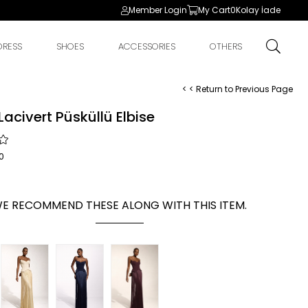
Member Login
My Cart
0
Kolay İade
DRESS
SHOES
ACCESSORIES
OTHERS
< < Return to Previous Page
Lacivert Püsküllü Elbise
0
E RECOMMEND THESE ALONG WITH THIS ITEM.