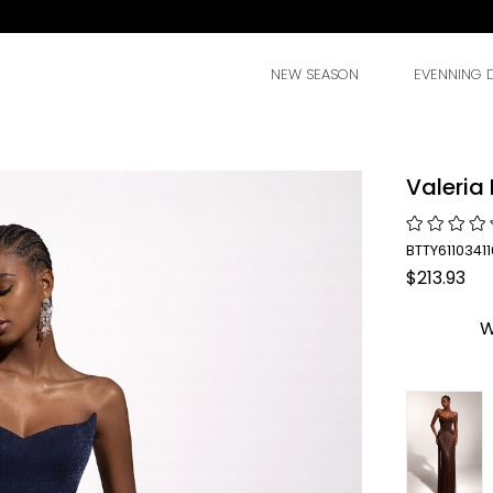
NEW SEASON
EVENNING 
Valeria 
BTTY61103411
$213.93
W